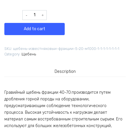
Щебень
гравийный
фракции
Add to cart
40-
70
М600
SKU:
щебень-известняковыи-фракции-5-20-м1000-1-1-1-1-1-1-1-1
quantity
Category:
Щебень
Description
Гравийный щебень фракции 40-70:производится путем
дробления горной породы на оборудовании,
предусматривающим соблюдение технологического
процесса. Высокая устойчивость к нагрузкам делает
материал самым востребованным строительным сырьем. Его
используют для больших железобетонных конструкций,