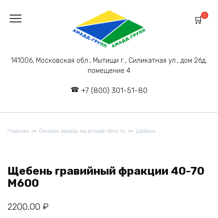
Перейти
к
0
содержанию
141006, Московская обл., Мытищи г., Силикатная ул., дом 26д,
помещение 4
+7 (800) 301-51-80
Главная
Онлайн заказы на amadd-stroi.ru
Щебень
Щебень гравийный фракции 40-70
М600
2200,00
₽